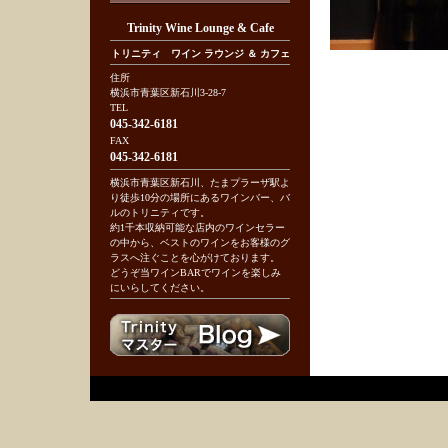
Trinity Wine Lounge & Cafe
トリニティ ワイン ラウンジ ＆ カフェ
住所
横浜市青葉区新石川3-28-7
TEL
045-342-6181
FAX
045-342-6181
横浜市青葉区新石川、たまプラーザ駅よ
り徒歩10分の場所にあるワインバー、バ
ルのトリニティです。
約1千本収納可能な店内のワインセラー
の中から、ベストのワインをお客様のグ
ラスへ注ぐことを心がけております。
どうぞ当ワインBARでワインを楽しみ
にいらしてください。