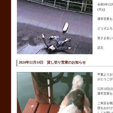
令和5年12
(月)は
通常営業を
どうぞよろ
皆さま良い
店主
2024年12月14日 貸し切り営業のお知らせ
平素よりお
がとうござ
12月14日
通常営業を
ご来店を検
惑をおかけ
しくお願い