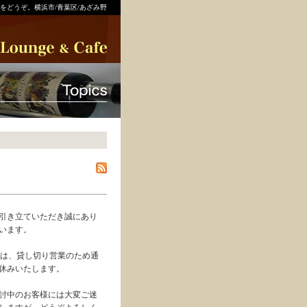
をどうぞ。横浜市/青葉区/あざみ野
引き立ていただき誠にあり
います。
土)は、貸し切り営業のため通
休みいたします。
討中のお客様には大変ご迷