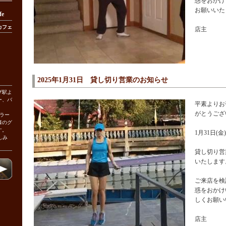
惑をおかけ
お願いいた
fe
カフェ
店主
2025年1月31日 貸し切り営業のお知らせ
ザ駅よ
ー、バ
平素よりお
がとうござ
ラー
様のグ
す。
1月31日(
しみ
貸し切り営
いたします
ご来店を検
惑をおかけ
しくお願い
店主