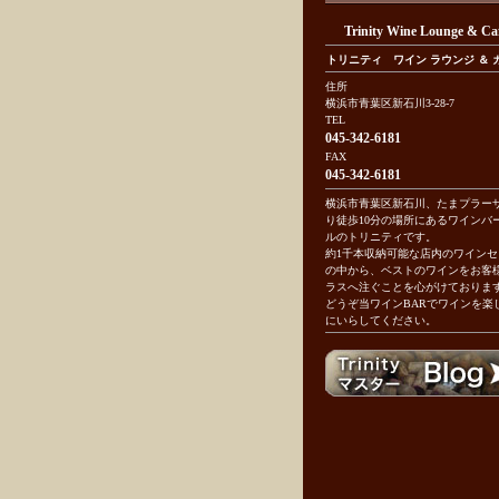
Trinity Wine Lounge & Ca
トリニティ ワイン ラウンジ ＆ 
住所
横浜市青葉区新石川3-28-7
TEL
045-342-6181
FAX
045-342-6181
横浜市青葉区新石川、たまプラー
り徒歩10分の場所にあるワインバ
ルのトリニティです。
約1千本収納可能な店内のワインセ
の中から、ベストのワインをお客
ラスへ注ぐことを心がけておりま
どうぞ当ワインBARでワインを楽
にいらしてください。