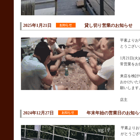
2025年1月21日
貸し切り営業のお知らせ
平素よりお
とうござい
1月21日(
常営業をお
来店を検討
おかけいた
願いします
店主
2024年12月27日
年末年始の営業日のお知ら
平素よりお
がとうござ