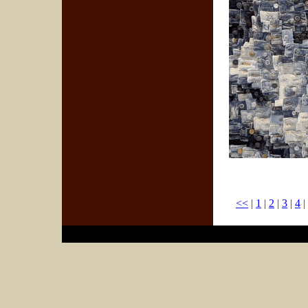
<<
|
1
|
2
|
3
|
4
|