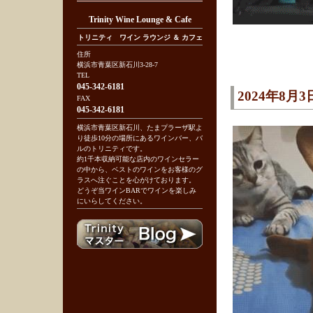
Trinity Wine Lounge & Cafe
トリニティ ワイン ラウンジ ＆ カフェ
住所
横浜市青葉区新石川3-28-7
TEL
045-342-6181
2024年8月3
FAX
045-342-6181
横浜市青葉区新石川、たまプラーザ駅よ
り徒歩10分の場所にあるワインバー、バ
ルのトリニティです。
約1千本収納可能な店内のワインセラー
の中から、ベストのワインをお客様のグ
ラスへ注ぐことを心がけております。
どうぞ当ワインBARでワインを楽しみ
にいらしてください。